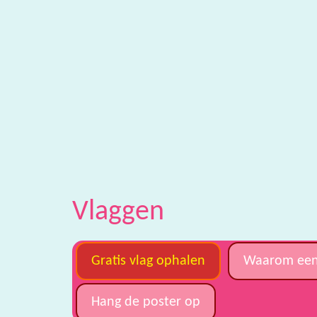
Vlaggen
Gratis vlag ophalen
Waarom een
Hang de poster op