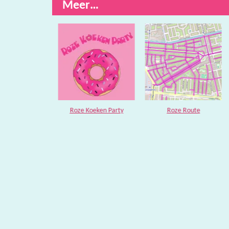
Meer…
tis vlag
Roze Koeken Party
Roze Route