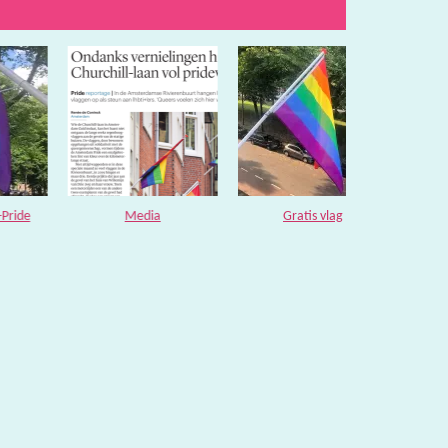
Pride
Media
Gratis vlag
Roz