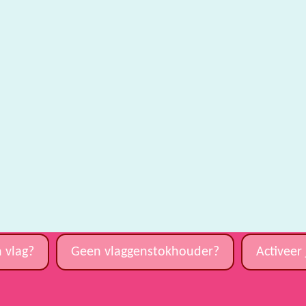
 vlag?
Geen vlaggenstokhouder?
Activeer