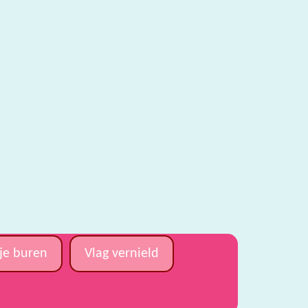
 je buren
Vlag vernield